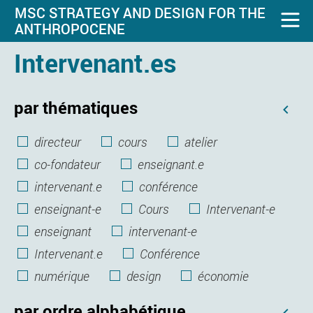
MSC STRATEGY AND DESIGN FOR THE
ANTHROPOCENE
Intervenant.es
par thématiques
directeur
cours
atelier
co-fondateur
enseignant.e
intervenant.e
conférence
enseignant-e
Cours
Intervenant-e
enseignant
intervenant-e
Intervenant.e
Conférence
numérique
design
économie
par ordre alphabétique